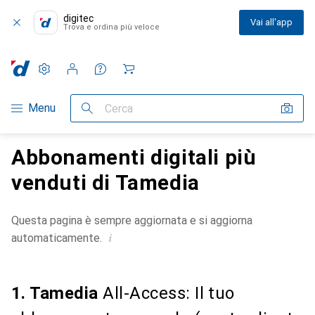
digitec
Vai all'app
Trova e ordina più veloce
Impostazioni
Conto cliente
Liste di confronto
Liste dei desideri
Carrello
Categoria Navigazione
Menu
Cerca
Abbonamenti digitali più
venduti di Tamedia
Questa pagina è sempre aggiornata e si aggiorna
i
automaticamente.
1. Tamedia
All-Access: Il tuo