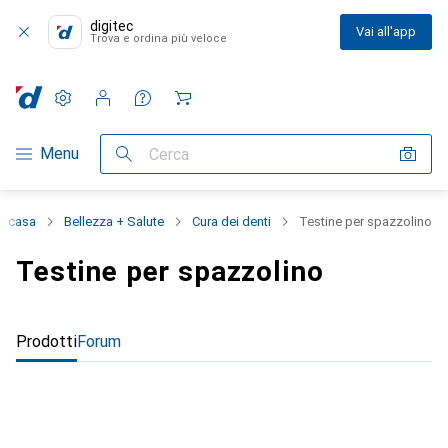
digitec
Vai all'app
Trova e ordina più veloce
Impostazioni
Conto cliente
Liste di confronto
Liste dei desideri
Carrello
Categoria Navigazione
Menu
Cerca
la casa
Bellezza + Salute
Cura dei denti
Testine per spazzolino
Testine per spazzolino
Prodotti
Forum