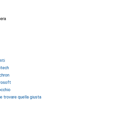
iera
nti
itech
ychron
rosoft
occhio
 trovare quella giusta