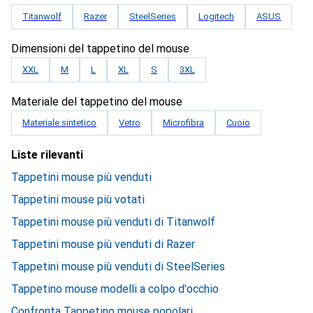
Titanwolf
Razer
SteelSeries
Logitech
ASUS
Dimensioni del tappetino del mouse
XXL
M
L
XL
S
3XL
Materiale del tappetino del mouse
Materiale sintetico
Vetro
Microfibra
Cuoio
Liste rilevanti
Tappetini mouse più venduti
Tappetini mouse più votati
Tappetini mouse più venduti di Titanwolf
Tappetini mouse più venduti di Razer
Tappetini mouse più venduti di SteelSeries
Tappetino mouse modelli a colpo d'occhio
Confronta Tappetino mouse popolari