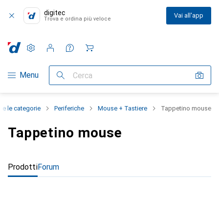
digitec
Vai all'app
Trova e ordina più veloce
Impostazioni
Conto cliente
Liste di confronto
Liste dei desideri
Carrello
Categoria Navigazione
Menu
Cerca
te le categorie
Periferiche
Mouse + Tastiere
Tappetino mouse
Tappetino mouse
Prodotti
Forum