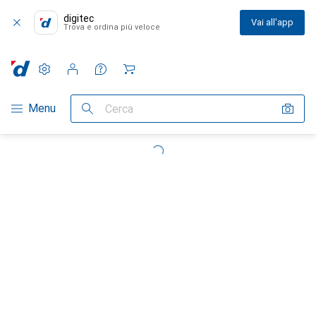
digitec
Vai all'app
Trova e ordina più veloce
Impostazioni
Conto cliente
Liste di confronto
Liste dei desideri
Carrello
Categoria Navigazione
Menu
Cerca