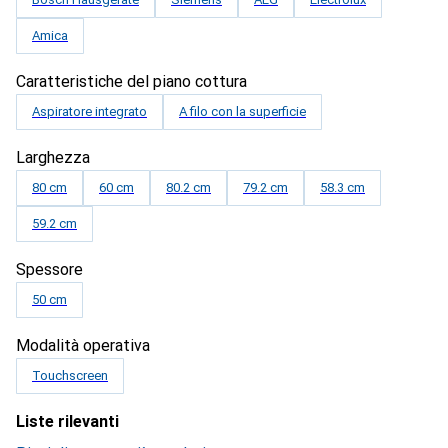
Amica
Caratteristiche del piano cottura
Aspiratore integrato
A filo con la superficie
Larghezza
80 cm
60 cm
80.2 cm
79.2 cm
58.3 cm
59.2 cm
Spessore
50 cm
Modalità operativa
Touchscreen
Liste rilevanti