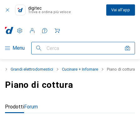
digitec
Vai all'app
Trova e ordina più veloce
Impostazioni
Conto cliente
Liste di confronto
Liste dei desideri
Carrello
Categoria Navigazione
Menu
Cerca
sa
Grandi elettrodomestici
Cucinare + Infornare
Piano di cottura
Piano di cottura
Prodotti
Forum