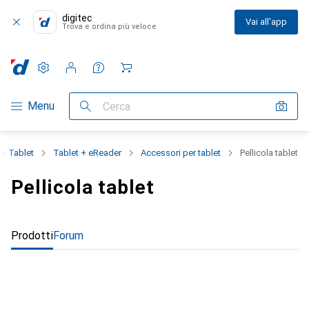
digitec
Vai all'app
Trova e ordina più veloce
Impostazioni
Conto cliente
Liste di confronto
Liste dei desideri
Carrello
Categoria Navigazione
Menu
Cerca
+ Tablet
Tablet + eReader
Accessori per tablet
Pellicola tablet
Pellicola tablet
Prodotti
Forum