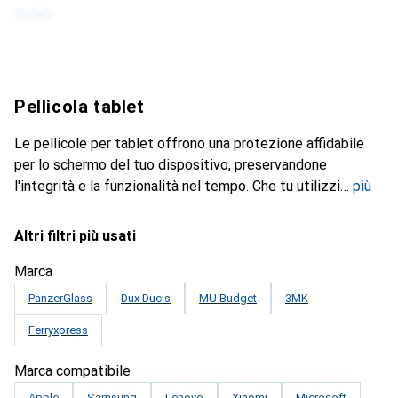
Pellicola tablet
Le pellicole per tablet offrono una protezione affidabile
per lo schermo del tuo dispositivo, preservandone
l'integrità e la funzionalità nel tempo. Che tu utilizzi
più
Altri filtri più usati
Marca
PanzerGlass
Dux Ducis
MU Budget
3MK
Ferryxpress
Marca compatibile
Apple
Samsung
Lenovo
Xiaomi
Microsoft