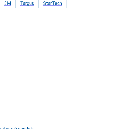
3M
Targus
StarTech
nitor più venduti