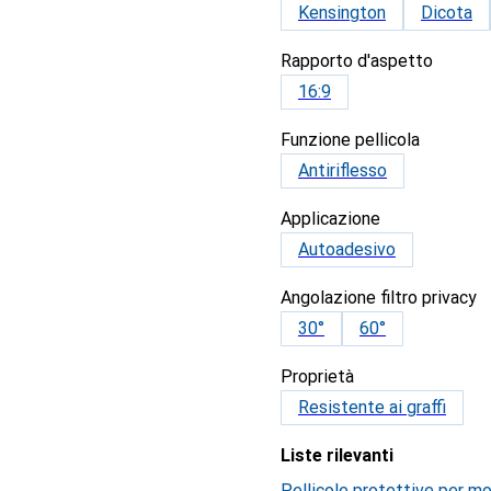
Kensington
Dicota
Rapporto d'aspetto
16:9
Funzione pellicola
Antiriflesso
Applicazione
Autoadesivo
Angolazione filtro privacy
30°
60°
Proprietà
Resistente ai graffi
Liste rilevanti
Pellicole protettive per mo