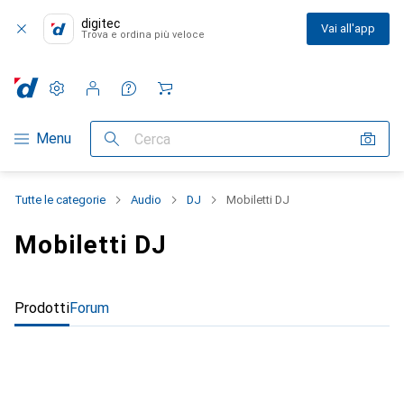
digitec
Vai all'app
Trova e ordina più veloce
Impostazioni
Conto cliente
Liste di confronto
Liste dei desideri
Carrello
Categoria Navigazione
Menu
Cerca
Tutte le categorie
Audio
DJ
Mobiletti DJ
Mobiletti DJ
Prodotti
Forum