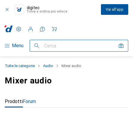
digitec
Vai all'app
Trova e ordina più veloce
Impostazioni
Conto cliente
Liste di confronto
Liste dei desideri
Carrello
Categoria Navigazione
Menu
Cerca
Tutte le categorie
Audio
Mixer audio
Mixer audio
Prodotti
Forum