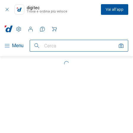
digitec
Vai all'app
Trova e ordina più veloce
Impostazioni
Conto cliente
Liste di confronto
Liste dei desideri
Carrello
Categoria Navigazione
Menu
Cerca