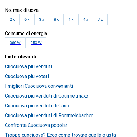
No. max di uova
2 x
6 x
3 x
8 x
1 x
4 x
7 x
Consumo di energia
380 W
250 W
Liste rilevanti
Cuociuova più venduti
Cuociuova più votati
I migliori Cuociuova convenienti
Cuociuova più venduti di Gourmetmaxx
Cuociuova più venduti di Caso
Cuociuova più venduti di Rommelsbacher
Confronta Cuociuova popolari
Troppe cuociuova? Ecco come trovare quella giusta