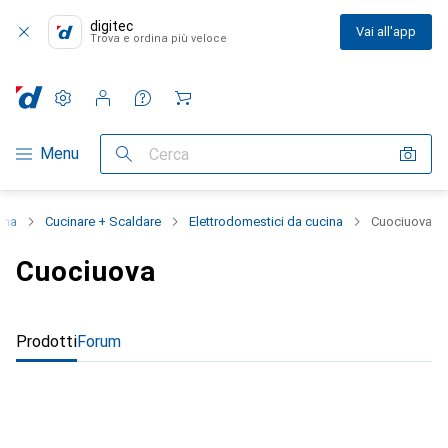
digitec
Vai all'app
Trova e ordina più veloce
Impostazioni
Conto cliente
Liste di confronto
Liste dei desideri
Carrello
Categoria Navigazione
Menu
Cerca
ina
Cucinare + Scaldare
Elettrodomestici da cucina
Cuociuova
Cuociuova
Prodotti
Forum