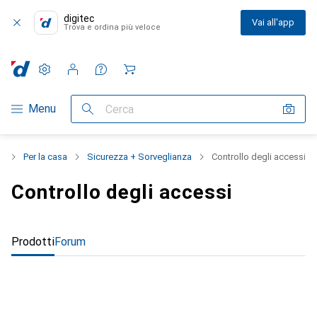
digitec
Vai all'app
Trova e ordina più veloce
Impostazioni
Conto cliente
Liste di confronto
Liste dei desideri
Carrello
Categoria Navigazione
Menu
Cerca
e
Per la casa
Sicurezza + Sorveglianza
Controllo degli accessi
Controllo degli accessi
Prodotti
Forum