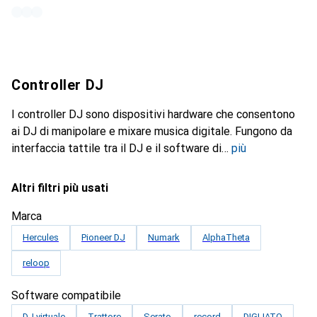
Controller DJ
I controller DJ sono dispositivi hardware che consentono
ai DJ di manipolare e mixare musica digitale. Fungono da
interfaccia tattile tra il DJ e il software di
più
Altri filtri più usati
Marca
Hercules
Pioneer DJ
Numark
AlphaTheta
reloop
Software compatibile
DJ virtuale
Trattore
Serato
record
DIGLIATO