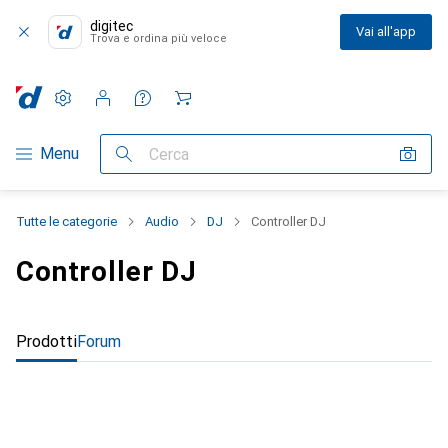
digitec
Vai all'app
Trova e ordina più veloce
Impostazioni
Conto cliente
Liste di confronto
Liste dei desideri
Carrello
Categoria Navigazione
Menu
Cerca
Tutte le categorie
Audio
DJ
Controller DJ
Controller DJ
Prodotti
Forum