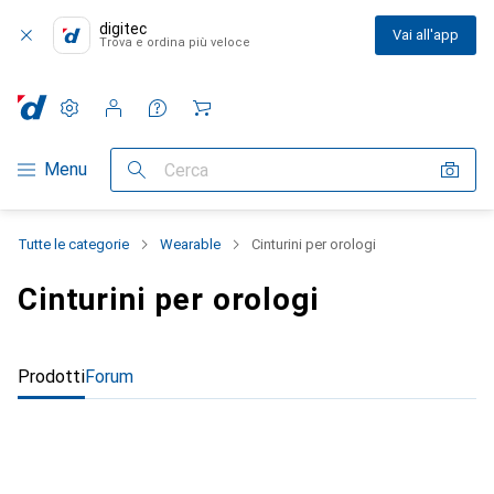
digitec
Vai all'app
Trova e ordina più veloce
Impostazioni
Conto cliente
Liste di confronto
Liste dei desideri
Carrello
Categoria Navigazione
Menu
Cerca
Tutte le categorie
Wearable
Cinturini per orologi
Cinturini per orologi
Prodotti
Forum