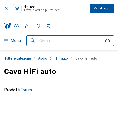
digitec
Vai all'app
Trova e ordina più veloce
Impostazioni
Conto cliente
Liste di confronto
Liste dei desideri
Carrello
Categoria Navigazione
Menu
Cerca
Tutte le categorie
Audio
HiFi auto
Cavo HiFi auto
Cavo HiFi auto
Prodotti
Forum