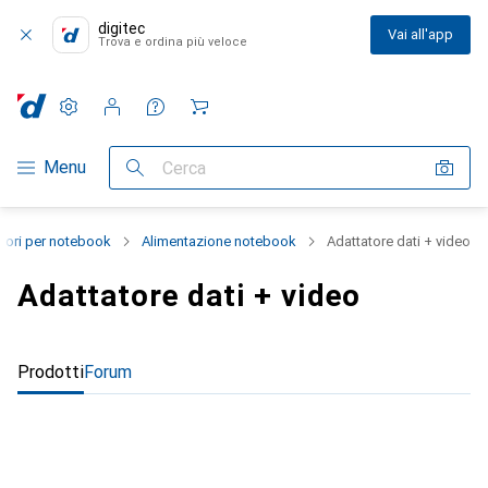
digitec
Vai all'app
Trova e ordina più veloce
Impostazioni
Conto cliente
Liste di confronto
Liste dei desideri
Carrello
Categoria Navigazione
Menu
Cerca
sori per notebook
Alimentazione notebook
Adattatore dati + video
Adattatore dati + video
Prodotti
Forum