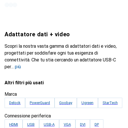
Adattatore dati + video
Scopri la nostra vasta gamma di adattatori dati e video,
progettati per soddisfare ogni tua esigenza di
connettività. Che tu stia cercando un adattatore USB-C
per
più
Altri filtri più usati
Marca
Delock
PowerGuard
Goobay
Ugreen
StarTech
Connessione periferica
HDMI
USB
USB-A
VGA
DVI
DP