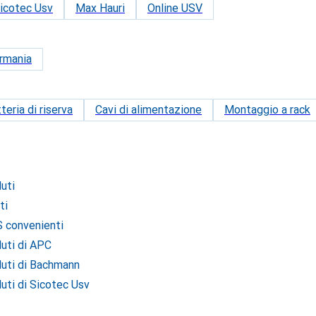
icotec Usv
Max Hauri
Online USV
rmania
teria di riserva
Cavi di alimentazione
Montaggio a rack
uti
ti
S convenienti
uti di APC
duti di Bachmann
uti di Sicotec Usv