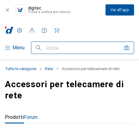
digitec
Vai all'app
Trova e ordina più veloce
Impostazioni
Conto cliente
Liste di confronto
Liste dei desideri
Carrello
Categoria Navigazione
Menu
Cerca
Tutte le categorie
Rete
Accessori per telecamere di rete
Accessori per telecamere di
rete
Prodotti
Forum