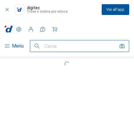
digitec
Vai all'app
Trova e ordina più veloce
Impostazioni
Conto cliente
Liste di confronto
Liste dei desideri
Carrello
Categoria Navigazione
Menu
Cerca