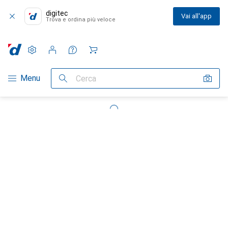
digitec
Vai all'app
Trova e ordina più veloce
Impostazioni
Conto cliente
Liste di confronto
Liste dei desideri
Carrello
Categoria Navigazione
Menu
Cerca