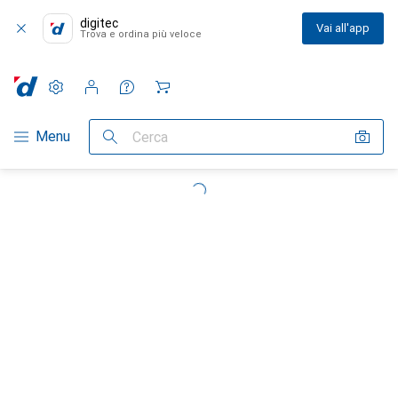
digitec
Vai all'app
Trova e ordina più veloce
Impostazioni
Conto cliente
Liste di confronto
Liste dei desideri
Carrello
Categoria Navigazione
Menu
Cerca