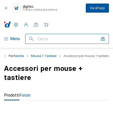
digitec
Vai all'app
Trova e ordina più veloce
Impostazioni
Conto cliente
Liste di confronto
Liste dei desideri
Carrello
Categoria Navigazione
Menu
Cerca
ie
Periferiche
Mouse + Tastiere
Accessori per mouse + tastiere
Accessori per mouse +
tastiere
Prodotti
Forum