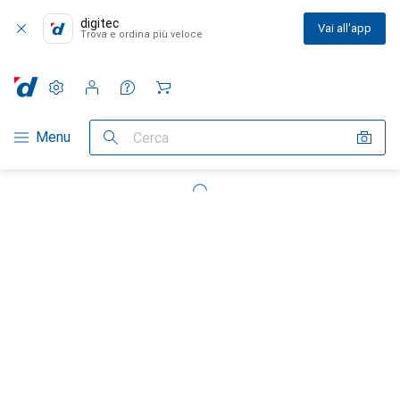
digitec
Vai all'app
Trova e ordina più veloce
Impostazioni
Conto cliente
Liste di confronto
Liste dei desideri
Carrello
Categoria Navigazione
Menu
Cerca