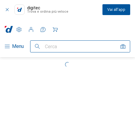
digitec
Vai all'app
Trova e ordina più veloce
Impostazioni
Conto cliente
Liste di confronto
Liste dei desideri
Carrello
Categoria Navigazione
Menu
Cerca