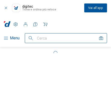
digitec
Vai all'app
Trova e ordina più veloce
Impostazioni
Conto cliente
Liste di confronto
Liste dei desideri
Carrello
Categoria Navigazione
Menu
Cerca