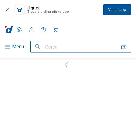
digitec
Vai all'app
Trova e ordina più veloce
Impostazioni
Conto cliente
Liste di confronto
Liste dei desideri
Carrello
Categoria Navigazione
Menu
Cerca