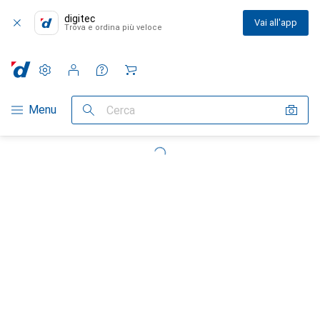
digitec
Vai all'app
Trova e ordina più veloce
Impostazioni
Conto cliente
Liste di confronto
Liste dei desideri
Carrello
Categoria Navigazione
Menu
Cerca