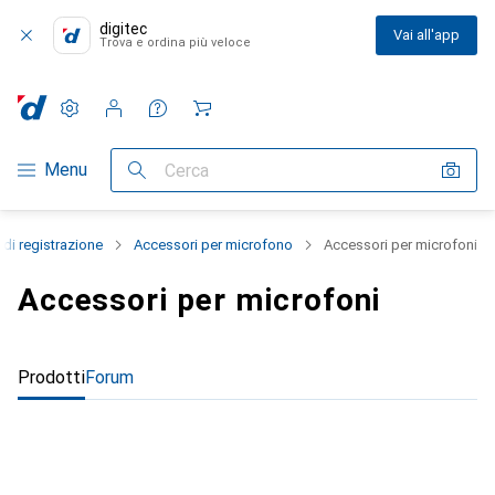
digitec
Vai all'app
Trova e ordina più veloce
Impostazioni
Conto cliente
Liste di confronto
Liste dei desideri
Carrello
Categoria Navigazione
Menu
Cerca
 di registrazione
Accessori per microfono
Accessori per microfoni
Accessori per microfoni
Prodotti
Forum