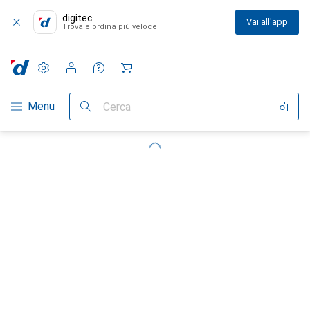
digitec
Vai all'app
Trova e ordina più veloce
Impostazioni
Conto cliente
Liste di confronto
Liste dei desideri
Carrello
Categoria Navigazione
Menu
Cerca