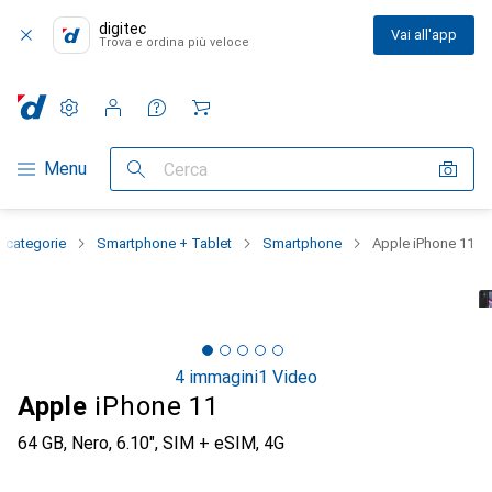
digitec
Vai all'app
Trova e ordina più veloce
Impostazioni
Conto cliente
Liste di confronto
Liste dei desideri
Carrello
Categoria Navigazione
Menu
Cerca
e categorie
Smartphone + Tablet
Smartphone
Apple iPhone 11
4 immagini
1 Video
Apple
iPhone 11
64 GB, Nero, 6.10", SIM + eSIM, 4G