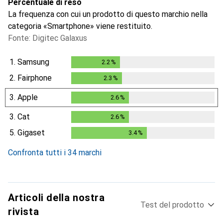
Percentuale di reso
La frequenza con cui un prodotto di questo marchio nella
categoria «Smartphone» viene restituito.
Fonte: Digitec Galaxus
1.
Samsung
2.2
%
2.2
%
2.
Fairphone
2.3
%
2.3
%
3.
Apple
2.6
%
2.6
%
3.
Cat
2.6
%
2.6
%
5.
Gigaset
3.4
%
3.4
%
Confronta tutti i 34 marchi
Articoli della nostra
Test del prodotto
rivista