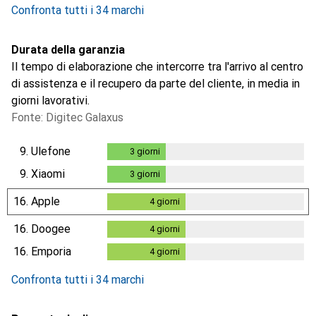
Confronta tutti i 34 marchi
Durata della garanzia
Il tempo di elaborazione che intercorre tra l'arrivo al centro
di assistenza e il recupero da parte del cliente, in media in
giorni lavorativi.
Fonte: Digitec Galaxus
9.
Ulefone
3
giorni
3
giorni
9.
Xiaomi
3
giorni
3
giorni
16.
Apple
4
giorni
4
giorni
16.
Doogee
4
giorni
4
giorni
16.
Emporia
4
giorni
4
giorni
Confronta tutti i 34 marchi