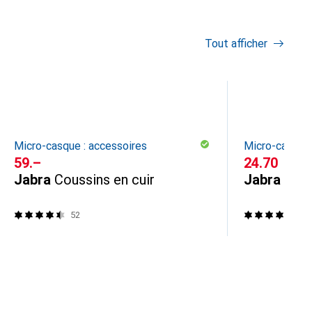
Tout afficher
Micro-casque : accessoires
Micro-casque 
CHF
59.–
CHF
24.70
Jabra
Coussins en cuir
Jabra
Cous
52
52