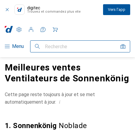
digitec
Vers l'app
Trouvez et commandez plus vite
Paramètres
Compte client
Listes de comparaison
Listes d'envies
Panier
Navigation par catégorie
Menu
Recherche
Meilleures ventes
Ventilateurs de Sonnenkönig
Cette page reste toujours à jour et se met
i
automatiquement à jour.
1. Sonnenkönig
Noblade