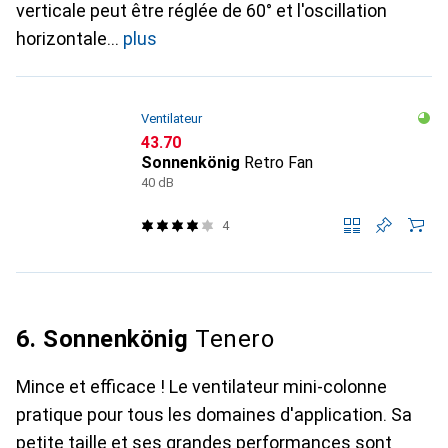
verticale peut être réglée de 60° et l'oscillation
horizontale
plus
Ventilateur
CHF
43.70
Sonnenkönig
Retro Fan
40 dB
4
6. Sonnenkönig
Tenero
Mince et efficace ! Le ventilateur mini-colonne
pratique pour tous les domaines d'application. Sa
petite taille et ses grandes performances sont