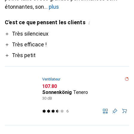
étonnantes, son
plus
C'est ce que pensent les clients
i
Pro
Très silencieux
Très efficace !
Très petit
Ventilateur
CHF
107.80
Sonnenkönig
Tenero
30 dB
6