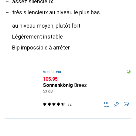
assez silencieux
très silencieux au niveau le plus bas
au niveau moyen, plutôt fort
Légèrement instable
Bip impossible à arrêter
Ventilateur
CHF
105.95
Sonnenkönig
Breez
53 dB
32