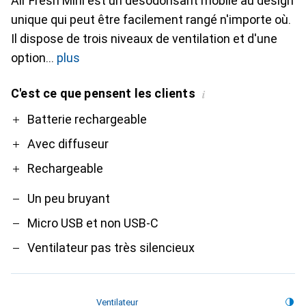
Air Fresh Mini est un désodorisant mobile au design
unique qui peut être facilement rangé n'importe où.
Il dispose de trois niveaux de ventilation et d'une
option
plus
C'est ce que pensent les clients
i
Pro
Contre
Batterie rechargeable
Avec diffuseur
Rechargeable
Un peu bruyant
Micro USB et non USB-C
Ventilateur pas très silencieux
Ventilateur