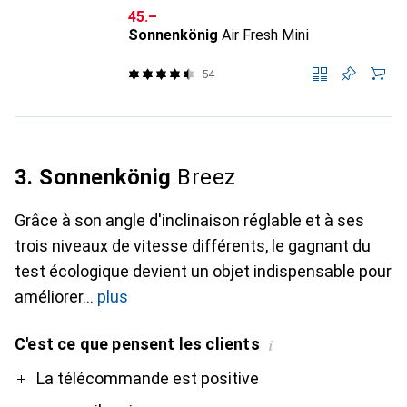
CHF
45.–
Sonnenkönig
Air Fresh Mini
54
3. Sonnenkönig
Breez
Grâce à son angle d'inclinaison réglable et à ses
trois niveaux de vitesse différents, le gagnant du
test écologique devient un objet indispensable pour
améliorer
plus
C'est ce que pensent les clients
i
Pro
Contre
La télécommande est positive