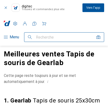
digitec
Vers l'app
Trouvez et commandez plus vite
Paramètres
Compte client
Listes de comparaison
Listes d'envies
Panier
Navigation par catégorie
Menu
Recherche
Meilleures ventes Tapis de
souris de Gearlab
Cette page reste toujours à jour et se met
i
automatiquement à jour.
1. Gearlab
Tapis de souris 25x30cm