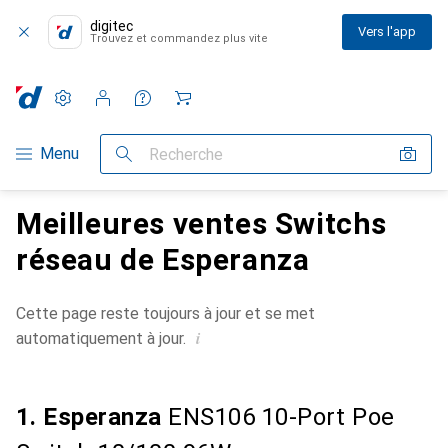
digitec
Vers l'app
Trouvez et commandez plus vite
Paramètres
Compte client
Listes de comparaison
Listes d'envies
Panier
Navigation par catégorie
Menu
Recherche
Meilleures ventes Switchs
réseau de Esperanza
Cette page reste toujours à jour et se met
i
automatiquement à jour.
1. Esperanza
ENS106 10-Port Poe