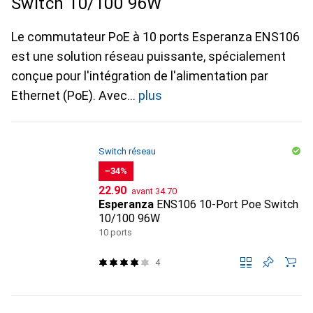
Switch 10/100 96W
Le commutateur PoE à 10 ports Esperanza ENS106
est une solution réseau puissante, spécialement
conçue pour l'intégration de l'alimentation par
Ethernet (PoE). Avec
plus
Switch réseau
−34%
CHF
CHF
22.90
avant
34.70
Esperanza
ENS106 10-Port Poe Switch
10/100 96W
10 ports
4