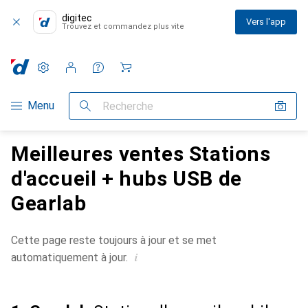
digitec
Vers l'app
Trouvez et commandez plus vite
Paramètres
Compte client
Listes de comparaison
Listes d'envies
Panier
Navigation par catégorie
Menu
Recherche
Meilleures ventes Stations
d'accueil + hubs USB de
Gearlab
Cette page reste toujours à jour et se met
i
automatiquement à jour.