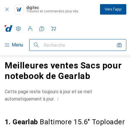
digitec
Vers l'app
Trouvez et commandez plus vite
Paramètres
Compte client
Listes de comparaison
Listes d'envies
Panier
Navigation par catégorie
Menu
Recherche
Meilleures ventes Sacs pour
notebook de Gearlab
Cette page reste toujours à jour et se met
i
automatiquement à jour.
1. Gearlab
Baltimore 15.6" Toploader