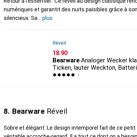
Retour à l'essentiel : Ce réveil au design classique re
numériques et garantit des nuits paisibles grâce à s
silencieux. Sa
plus
Réveil
CHF
18.90
Bearware
Analoger Wecker kla
Ticken, lauter Weckton, Batteri
schwarz
1
8. Bearware
Réveil
Sobre et élégant. Le design intemporel fait de ce petit
véritable accroche-regard. Il a tout ce dont on a besoin,