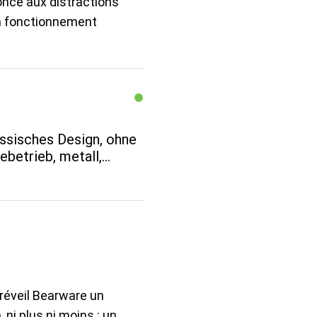
nonce aux distractions
on fonctionnement
ssisches Design, ohne
ebetrieb, metall,
 réveil Bearware un
 ni plus ni moins : un