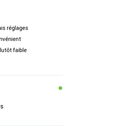
is réglages
nvénient
lutôt faible
us