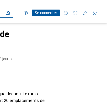
Paramètres
Compte client
Listes de comparaison
Listes d'envies
Panier
Se connecter
 de
i
 jour.
que dedans. Le radio-
 et 20 emplacements de