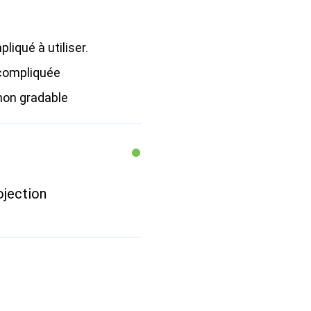
liqué à utiliser.
 compliquée
non gradable
ojection