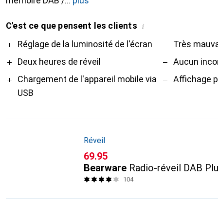
mémoire DAB /
plus
C'est ce que pensent les clients
i
Pro
Contre
Réglage de la luminosité de l'écran
Très mauva
Deux heures de réveil
Aucun inco
Chargement de l'appareil mobile via
Affichage p
USB
Réveil
CHF
69.95
Bearware
Radio-réveil DAB Pl
104