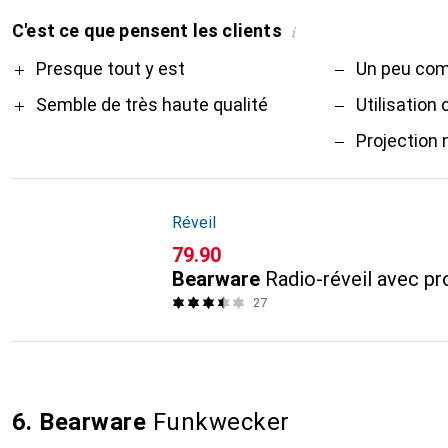
C'est ce que pensent les clients
i
Pro
Contre
Presque tout y est
Un peu comp
Semble de très haute qualité
Utilisation
Projection 
Réveil
CHF
79.90
Bearware
Radio-réveil avec pr
27
6. Bearware
Funkwecker