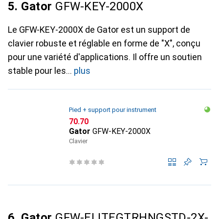
5. Gator
GFW-KEY-2000X
Le GFW-KEY-2000X de Gator est un support de
clavier robuste et réglable en forme de "X", conçu
pour une variété d'applications. Il offre un soutien
stable pour les
plus
Pied + support pour instrument
CHF
70.70
Gator
GFW-KEY-2000X
Clavier
6. Gator
GFW-ELITEGTRHNGSTD-2X-