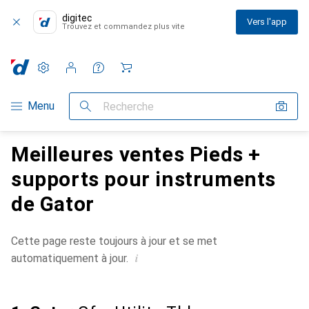
digitec
Vers l'app
Trouvez et commandez plus vite
Paramètres
Compte client
Listes de comparaison
Listes d'envies
Panier
Navigation par catégorie
Menu
Recherche
Meilleures ventes Pieds +
supports pour instruments
de Gator
Cette page reste toujours à jour et se met
i
automatiquement à jour.