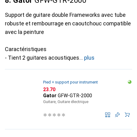
8. Gator
GFW-GTR-2000
Support de guitare double Frameworks avec tube
robuste et rembourrage en caoutchouc compatible
avec la peinture
Caractéristiques
- Tient 2 guitares acoustiques
plus
Pied + support pour instrument
CHF
23.70
Gator
GFW-GTR-2000
Guitare, Guitare électrique