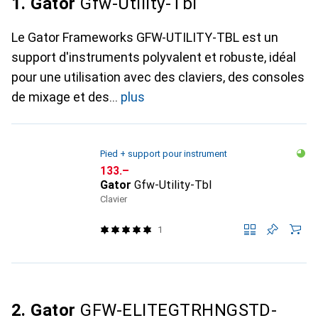
1. Gator
Gfw-Utility-Tbl
Le Gator Frameworks GFW-UTILITY-TBL est un
support d'instruments polyvalent et robuste, idéal
pour une utilisation avec des claviers, des consoles
de mixage et des
plus
Pied + support pour instrument
CHF
133.–
Gator
Gfw-Utility-Tbl
Clavier
1
2. Gator
GFW-ELITEGTRHNGSTD-