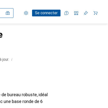
Paramètres
Compte client
Listes de comparaison
Listes d'envies
Panier
Se connecter
e
i
 jour.
de bureau robuste, idéal
ec une base ronde de 6