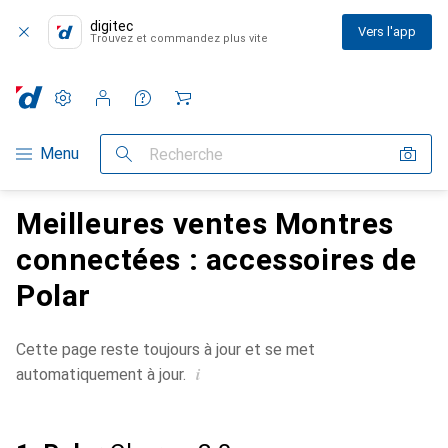
digitec
Vers l'app
Trouvez et commandez plus vite
Paramètres
Compte client
Listes de comparaison
Listes d'envies
Panier
Navigation par catégorie
Menu
Recherche
Meilleures ventes Montres
connectées : accessoires de
Polar
Cette page reste toujours à jour et se met
i
automatiquement à jour.