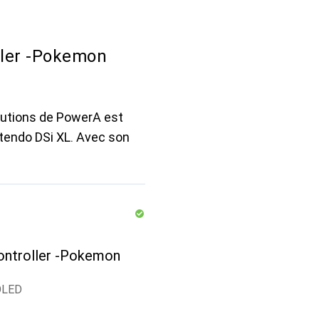
ller -Pokemon
lutions de PowerA est
tendo DSi XL. Avec son
ontroller -Pokemon
 OLED