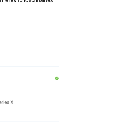
ffre les fonctionnalités
eries X