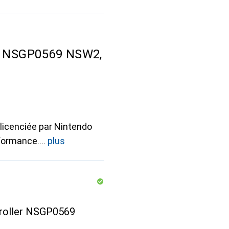
er NSGP0569 NSW2,
licenciée par Nintendo
rformance.
plus
troller NSGP0569