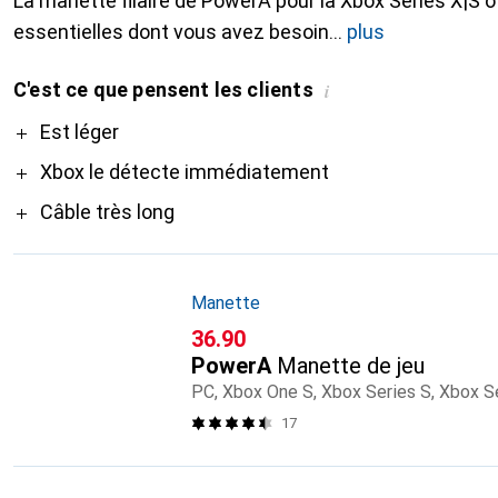
La manette filaire de PowerA pour la Xbox Series X|S o
essentielles dont vous avez besoin
plus
C'est ce que pensent les clients
i
Pro
Est léger
Xbox le détecte immédiatement
Câble très long
Manette
CHF
36.90
PowerA
Manette de jeu
PC, Xbox One S, Xbox Series S, Xbox S
17