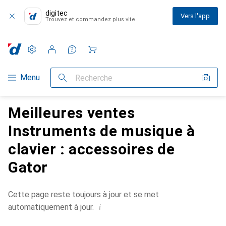
digitec
Vers l'app
Trouvez et commandez plus vite
Paramètres
Compte client
Listes de comparaison
Listes d'envies
Panier
Navigation par catégorie
Menu
Recherche
Meilleures ventes
Instruments de musique à
clavier : accessoires de
Gator
Cette page reste toujours à jour et se met
i
automatiquement à jour.