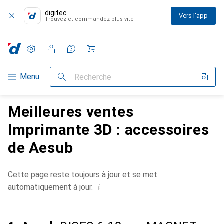
digitec
Vers l'app
Trouvez et commandez plus vite
Paramètres
Compte client
Listes de comparaison
Listes d'envies
Panier
Navigation par catégorie
Menu
Recherche
Meilleures ventes
Imprimante 3D : accessoires
de Aesub
Cette page reste toujours à jour et se met
i
automatiquement à jour.