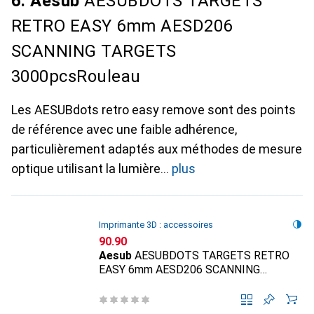
6. Aesub
AESUBDOTS TARGETS
RETRO EASY 6mm AESD206
SCANNING TARGETS
3000pcsRouleau
Les AESUBdots retro easy remove sont des points
de référence avec une faible adhérence,
particulièrement adaptés aux méthodes de mesure
optique utilisant la lumière
plus
Imprimante 3D : accessoires
CHF
90.90
Aesub
AESUBDOTS TARGETS RETRO
EASY 6mm AESD206 SCANNING
TARGETS 3000pcsRouleau