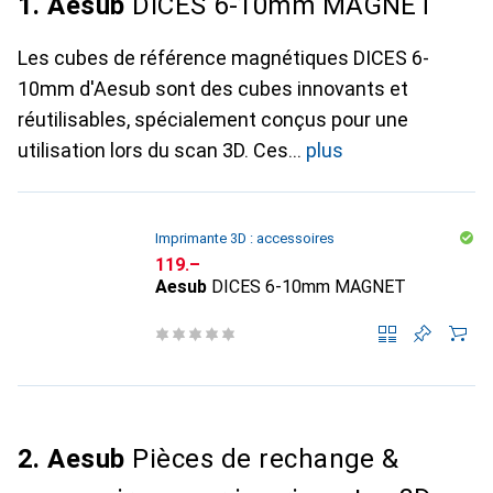
1. Aesub
DICES 6-10mm MAGNET
Les cubes de référence magnétiques DICES 6-
10mm d'Aesub sont des cubes innovants et
réutilisables, spécialement conçus pour une
utilisation lors du scan 3D. Ces
plus
Imprimante 3D : accessoires
CHF
119.–
Aesub
DICES 6-10mm MAGNET
2. Aesub
Pièces de rechange &