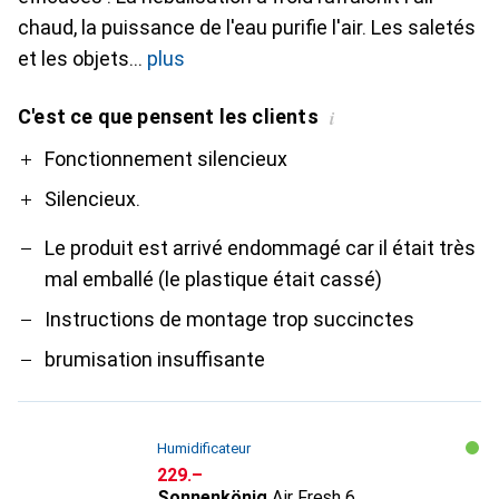
chaud, la puissance de l'eau purifie l'air. Les saletés
et les objets
plus
C'est ce que pensent les clients
i
Pro
Contre
Fonctionnement silencieux
Silencieux.
Le produit est arrivé endommagé car il était très
mal emballé (le plastique était cassé)
Instructions de montage trop succinctes
brumisation insuffisante
Humidificateur
CHF
229.–
Sonnenkönig
Air Fresh 6