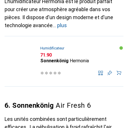
L'humidificateur Hermonia est le produit parfait
pour créer une atmosphère agréable dans vos
pièces. Il dispose d'un design moderne et d'une
technologie avancée
plus
Humidificateur
CHF
71.90
Sonnenkönig
Hermonia
6. Sonnenkönig
Air Fresh 6
Les unités combinées sont particulièrement
efficaces . La nébulisation à froid rafraîchit l'air