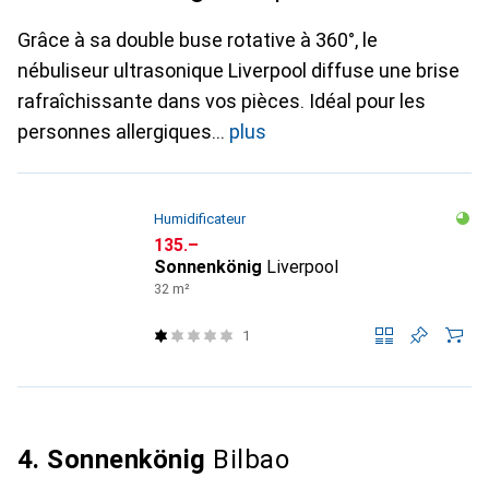
Grâce à sa double buse rotative à 360°, le
nébuliseur ultrasonique Liverpool diffuse une brise
rafraîchissante dans vos pièces. Idéal pour les
personnes allergiques
plus
Humidificateur
CHF
135.–
Sonnenkönig
Liverpool
32 m²
1
4. Sonnenkönig
Bilbao