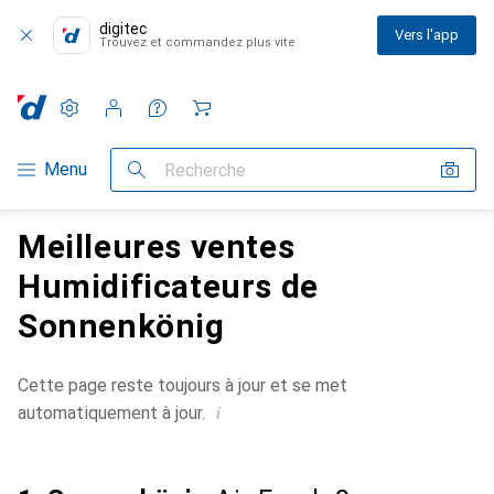
digitec
Vers l'app
Trouvez et commandez plus vite
Paramètres
Compte client
Listes de comparaison
Listes d'envies
Panier
Navigation par catégorie
Menu
Recherche
Meilleures ventes
Humidificateurs de
Sonnenkönig
Cette page reste toujours à jour et se met
i
automatiquement à jour.