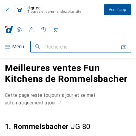
digitec
Vers l'app
Trouvez et commandez plus vite
Paramètres
Compte client
Listes de comparaison
Listes d'envies
Panier
Navigation par catégorie
Menu
Recherche
Meilleures ventes Fun
Kitchens de Rommelsbacher
Cette page reste toujours à jour et se met
i
automatiquement à jour.
1. Rommelsbacher
JG 80