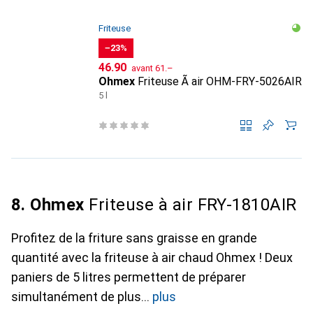
Friteuse
−23%
CHF
CHF
46.90
avant
61.–
Ohmex
Friteuse Ã air OHM-FRY-5026AIR
5 l
8. Ohmex
Friteuse à air FRY-1810AIR
Profitez de la friture sans graisse en grande
quantité avec la friteuse à air chaud Ohmex ! Deux
paniers de 5 litres permettent de préparer
simultanément de plus
plus