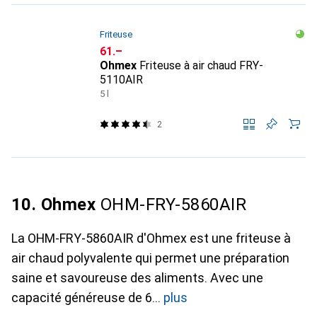
Friteuse
CHF
61.–
Ohmex
Friteuse à air chaud FRY-
5110AIR
5 l
2
10. Ohmex
OHM-FRY-5860AIR
La OHM-FRY-5860AIR d'Ohmex est une friteuse à
air chaud polyvalente qui permet une préparation
saine et savoureuse des aliments. Avec une
capacité généreuse de 6
plus