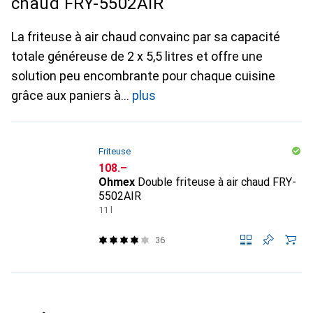
chaud FRY-5502AIR
La friteuse à air chaud convainc par sa capacité
totale généreuse de 2 x 5,5 litres et offre une
solution peu encombrante pour chaque cuisine
grâce aux paniers à
plus
Friteuse
CHF
108.–
Ohmex
Double friteuse à air chaud FRY-
5502AIR
11 l
36