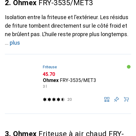
2. Ohmex
FRY-3535/MET3
Isolation entre la friteuse et l'extérieur. Les résidus
de friture tombent directement sur le côté froid et
ne brûlent pas. L'huile reste propre plus longtemps.
plus
Friteuse
CHF
45.70
Ohmex
FRY-3535/MET3
3 l
20
3. Ohmex
Friteuse à air chaud FRY-