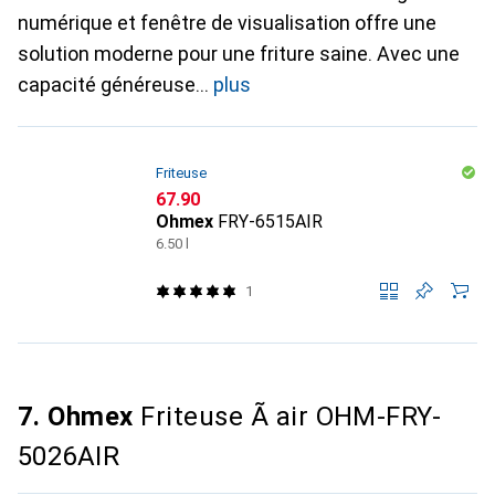
numérique et fenêtre de visualisation offre une
solution moderne pour une friture saine. Avec une
capacité généreuse
plus
Friteuse
CHF
67.90
Ohmex
FRY-6515AIR
6.50 l
1
7. Ohmex
Friteuse Ã air OHM-FRY-
5026AIR