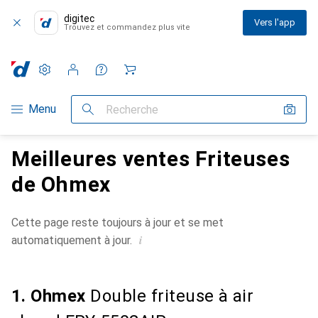
digitec
Vers l'app
Trouvez et commandez plus vite
Paramètres
Compte client
Listes de comparaison
Listes d'envies
Panier
Navigation par catégorie
Menu
Recherche
Meilleures ventes Friteuses
de Ohmex
Cette page reste toujours à jour et se met
i
automatiquement à jour.
1. Ohmex
Double friteuse à air