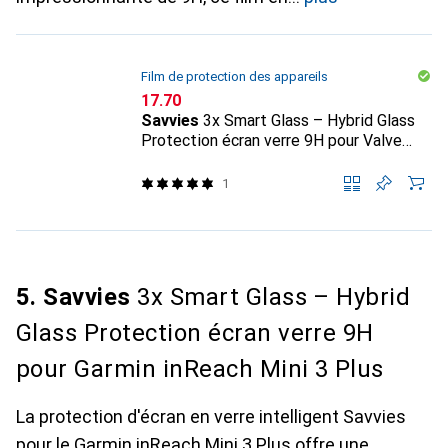
Film de protection des appareils
CHF
17.70
Savvies
3x Smart Glass – Hybrid Glass
Protection écran verre 9H pour Valve
Steam Deck OLED
1
5. Savvies
3x Smart Glass – Hybrid
Glass Protection écran verre 9H
pour Garmin inReach Mini 3 Plus
La protection d'écran en verre intelligent Savvies
pour le Garmin inReach Mini 3 Plus offre une