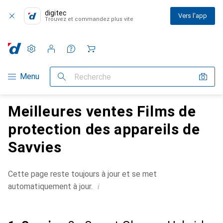
digitec
Vers l'app
Trouvez et commandez plus vite
Paramètres
Compte client
Listes de comparaison
Listes d'envies
Panier
Navigation par catégorie
Menu
Recherche
Meilleures ventes Films de
protection des appareils de
Savvies
Cette page reste toujours à jour et se met
i
automatiquement à jour.