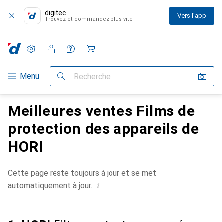
digitec
Vers l'app
Trouvez et commandez plus vite
Paramètres
Compte client
Listes de comparaison
Listes d'envies
Panier
Navigation par catégorie
Menu
Recherche
Meilleures ventes Films de
protection des appareils de
HORI
Cette page reste toujours à jour et se met
i
automatiquement à jour.