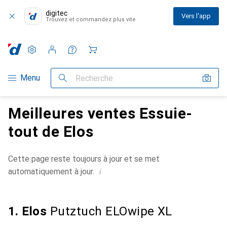
digitec
Vers l'app
Trouvez et commandez plus vite
Paramètres
Compte client
Listes de comparaison
Listes d'envies
Panier
Navigation par catégorie
Menu
Recherche
Meilleures ventes Essuie-
tout de Elos
Cette page reste toujours à jour et se met
i
automatiquement à jour.
1. Elos
Putztuch ELOwipe XL