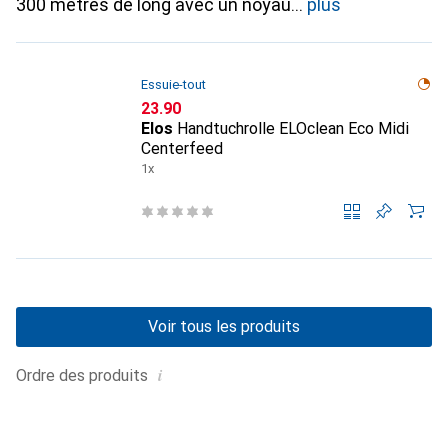
300 mètres de long avec un noyau
plus
Essuie-tout
CHF
23.90
Elos
Handtuchrolle ELOclean Eco Midi
Centerfeed
1x
Voir tous les produits
i
Ordre des produits