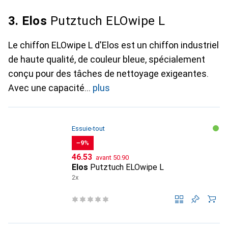
3. Elos
Putztuch ELOwipe L
Le chiffon ELOwipe L d'Elos est un chiffon industriel
de haute qualité, de couleur bleue, spécialement
conçu pour des tâches de nettoyage exigeantes.
Avec une capacité
plus
Essuie-tout
−9%
CHF
CHF
46.53
avant
50.90
Elos
Putztuch ELOwipe L
2x