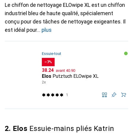
Le chiffon de nettoyage ELOwipe XL est un chiffon
industriel bleu de haute qualité, spécialement
conçu pour des tâches de nettoyage exigeantes. Il
est idéal pour
plus
Essuie-tout
−7%
CHF
CHF
38.24
avant
40.90
Elos
Putztuch ELOwipe XL
2x
1
2. Elos
Essuie-mains pliés Katrin